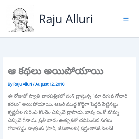
Skip
to
Raju Alluri
content
ఆ కథలు అయిపోయాయి
By
Raju Alluri
/
August 12, 2010
ఈ రోజుతో స్వాతి వారపత్రికలో వంశీ వ్రాస్తున్న “మా దిగువ గోదారి
కథలు” అయిపోయాయి. ఆఖరి ముద్ద కొద్దిగా పెద్దది పెట్టినట్టు
కృష్ణలీల గురించి కొంచెం ఎక్కువే వ్రాసాడు. బాపు ఇంకో బొమ్మ
ఎక్కువే గీసాడు. ప్రతీ వారం ఉత్సుకతో చదివించిన సగటు
గోదారొడ్డు పాత్రలకు (సారీ, జీవితాలకు) ప్రస్తుతానికి సెలవ్!