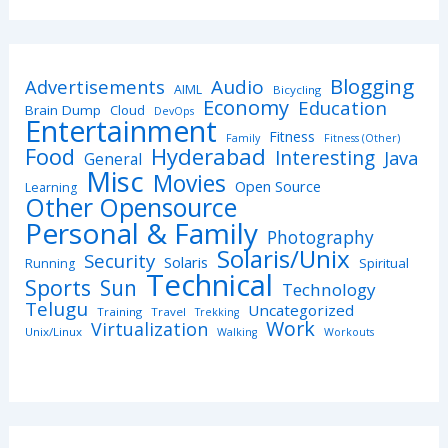
Blogging
Advertisements
Audio
AIML
Bicycling
Economy
Education
Brain Dump
Cloud
DevOps
Entertainment
Fitness
Family
Fitness (Other)
Hyderabad
Food
Interesting
Java
General
Misc
Movies
Open Source
Learning
Other Opensource
Personal & Family
Photography
Solaris/Unix
Security
Solaris
Spiritual
Running
Technical
Sports
Sun
Technology
Telugu
Uncategorized
Training
Travel
Trekking
Work
Virtualization
Unix/Linux
Walking
Workouts